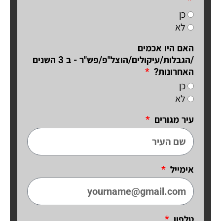
כן
לא
האם היו אכמים
/הגבלות/עיקולים/הוצל"פ/פש"ר - ב 3 השנים
האחרונות?
כן
לא
עיר מגורים
אימייל
טלפון