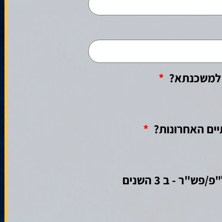
ר למשכנתא?
ים האחרונות?
האם היו הגבלות/עיקולים/הוצל"פ/פש"ר - ב 3 השנים